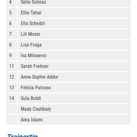
4
Selin Solmaz
5
Ellie Tahar
6
Ella Scheibli
7
Lili Moser
8
Lisa Fraga
9
Iva Milosevic
11
Sarah Frehner
12
Anne-Sophie Addor
13
Felicia Patruno
14
Sula Boldt
Mady Coulibaly
Alea Islami
Trainer*in