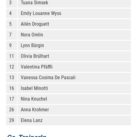
3
Tuana Simsek
4
Emily Louanne Wyss
5
Ailén Droguett
7
Nora Omlin
9
Lynn Bürgin
11
Olivia Brülhart
12
Valentina Pfäffli
13
Vanessa Cosima De Pascali
16
Isabel Minotti
17
Nina Knuchel
26
Anna Krohmer
29
Elena Lanz