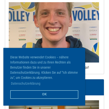
Diese Website verwendet Cookies – nähere
Informationen dazu und zu Ihren Rechten als
Stephan ist Trainer des L1 - heute stellt er sich vor!
Benutzer finden Sie in unserer
Datenschutzerklärung. Klicken Sie auf "Ich stimme
zu", um Cookies zu akzeptieren.
Datenschutzerklärung
Rückblick Team L1
28.03.2023
, Lischke Nina
OK